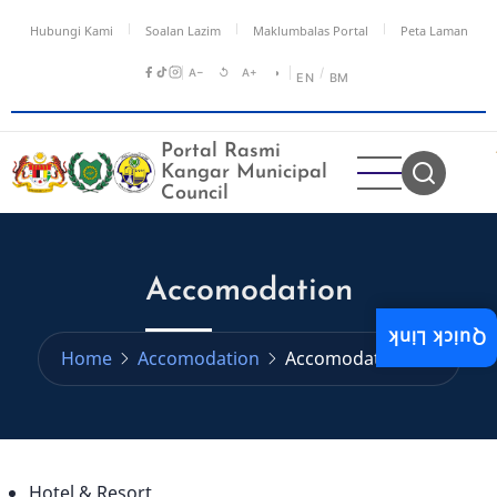
Skip
Hubungi Kami
Soalan Lazim
Maklumbalas Portal
Peta Laman
to
main
A−
↺
A+
◑
/
EN
BM
content
Portal Rasmi
Kangar Municipal
Council
Accomodation
Quick Link
Home
Accomodation
Accomodation
Hotel & Resort