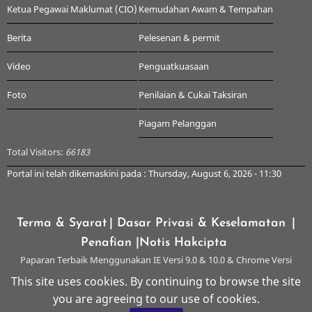
Ketua Pegawai Maklumat (CIO)
Kemudahan Awam & Tempahan
Berita
Pelesenan & permit
Video
Penguatkuasaan
Foto
Penilaian & Cukai Taksiran
Piagam Pelanggan
Total Visitors:
66183
Portal ini telah dikemaskini pada : Thursday, August 6, 2026 - 11:30
Terma & Syarat
| Dasar Privasi & Keselamatan
|
Penafian
|Notis Hakcipta
Paparan Terbaik Menggunakan IE Versi 9.0 & 10.0 & Chrome Versi
Terkini & ke atas dengan Resolusi 1024 x 768
This site uses cookies. By continuing to browse the site
you are agreeing to our use of cookies.
© 2026 Majlis Perbandaran Kangar, All rights reserved.