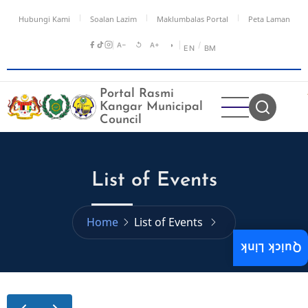
Skip
Hubungi Kami
Soalan Lazim
Maklumbalas Portal
Peta Laman
to
main
A−
↺
A+
◑
/
EN
BM
content
Portal Rasmi
Kangar Municipal
Council
List of Events
Home
List of Events
Quick Link