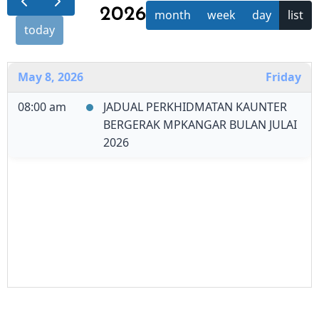
2026
month
week
day
list
today
May 8, 2026
Friday
08:00 am
JADUAL PERKHIDMATAN KAUNTER
BERGERAK MPKANGAR BULAN JULAI
2026