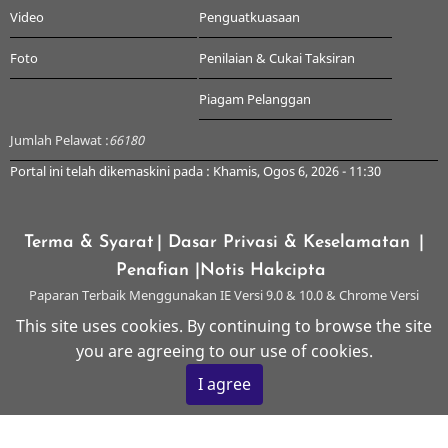
Video
Penguatkuasaan
Foto
Penilaian & Cukai Taksiran
Piagam Pelanggan
Jumlah Pelawat :
66180
Portal ini telah dikemaskini pada : Khamis, Ogos 6, 2026 - 11:30
Terma & Syarat
| Dasar Privasi & Keselamatan
|
Penafian
|Notis Hakcipta
Paparan Terbaik Menggunakan IE Versi 9.0 & 10.0 & Chrome Versi
Terkini & ke atas dengan Resolusi 1024 x 768
This site uses cookies. By continuing to browse the site
you are agreeing to our use of cookies.
© 2026 Majlis Perbandaran Kangar, All rights reserved.
I agree