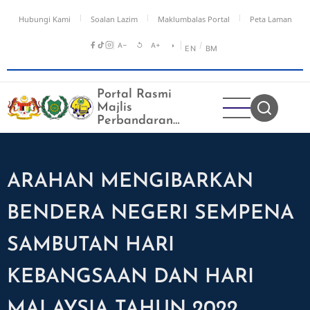
Langkau
Hubungi Kami
Soalan Lazim
Maklumbalas Portal
Peta Laman
ke
kandungan
A−
↺
A+
◑
/
EN
BM
utama
Portal Rasmi
Majlis
Perbandaran
Kangar
ARAHAN MENGIBARKAN
BENDERA NEGERI SEMPENA
SAMBUTAN HARI
KEBANGSAAN DAN HARI
MALAYSIA TAHUN 2022