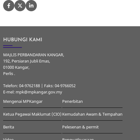
HUBUNGI KAMI
MAJLIS PERBANDARAN KANGAR,
192, Persiaran Jubli Emas,
01000 Kangar,
Perlis .
Telefon: 04-9762188 | Faks: 04-9766052
E-mel: mpk@mpkangar.gov.my
Mengenai MPKangar
Penerbitan
Ketua Pegawai Maklumat (CIO)
Kemudahan Awam & Tempahan
Berita
Pelesenan & permit
Video
Penguatkuasaan