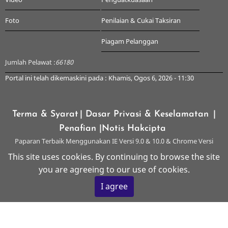
Foto
Penilaian & Cukai Taksiran
Piagam Pelanggan
Jumlah Pelawat :
66180
Portal ini telah dikemaskini pada : Khamis, Ogos 6, 2026 - 11:30
Terma & Syarat
| Dasar Privasi & Keselamatan
|
Penafian
|Notis Hakcipta
Paparan Terbaik Menggunakan IE Versi 9.0 & 10.0 & Chrome Versi
Terkini & ke atas dengan Resolusi 1024 x 768
This site uses cookies. By continuing to browse the site
you are agreeing to our use of cookies.
© 2026 Majlis Perbandaran Kangar, All rights reserved.
I agree