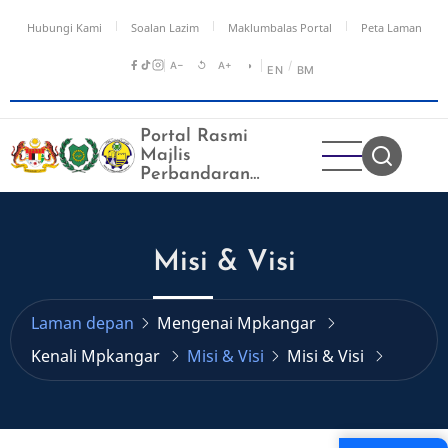
Langkau
Hubungi Kami
Soalan Lazim
Maklumbalas Portal
Peta Laman
ke
kandungan
A−
↺
A+
◑
/
EN
BM
utama
Portal Rasmi
Majlis
Perbandaran
Kangar
Misi & Visi
Laman depan
Mengenai Mpkangar
Kenali Mpkangar
Misi & Visi
Misi & Visi