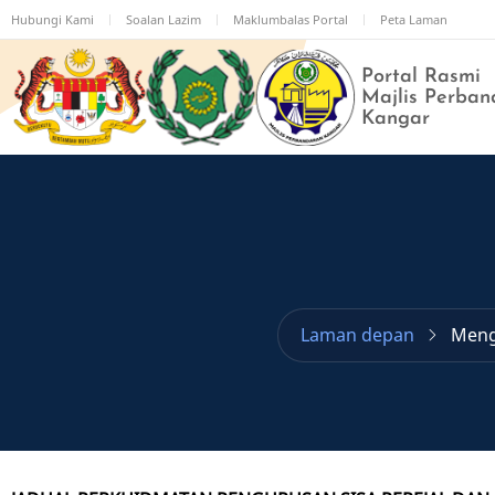
Langkau
Hubungi Kami
Soalan Lazim
Maklumbalas Portal
Peta Laman
ke
kandungan
Portal Rasmi
utama
Majlis Perban
Kangar
Laman depan
Meng