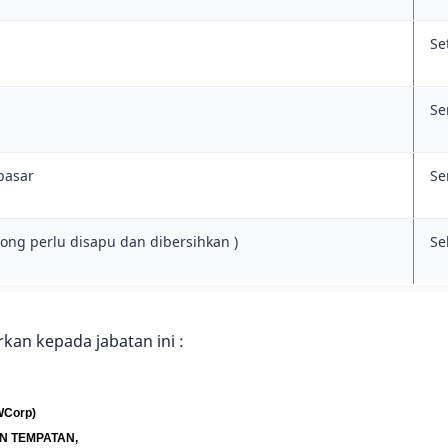
Se
Se
pasar
Se
ng perlu disapu dan dibersihkan )
Se
an kepada jabatan ini :
Corp)
 TEMPATAN,