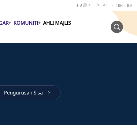
A−
↺
A+
◑
/
EN
BM
GAR
KOMUNITI
AHLI MAJLIS
Pengurusan Sisa