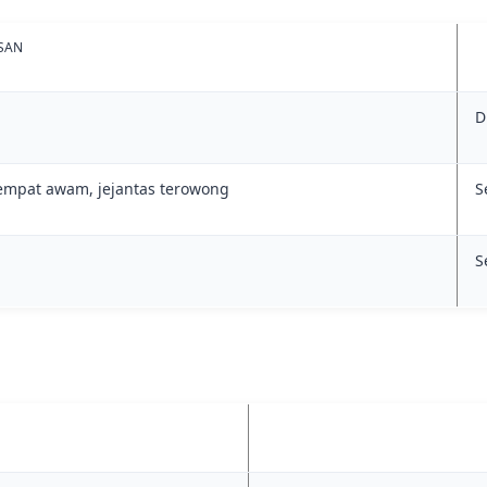
SAN
D
empat awam, jejantas terowong
S
S