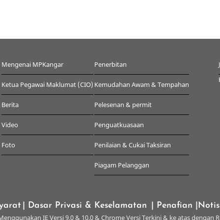
Mengenai MPKangar
Penerbitan
Ketua Pegawai Maklumat (CIO)
Kemudahan Awam & Tempahan
Berita
Pelesenan & permit
Video
Penguatkuasaan
Foto
Penilaian & Cukai Taksiran
Piagam Pelanggan
yarat
| Dasar Privasi & Keselamatan
| Penafian
|Noti
enggunakan IE Versi 9.0 & 10.0 & Chrome Versi Terkini & ke atas dengan R