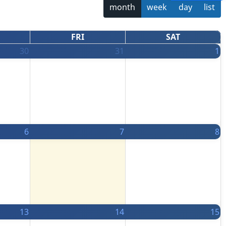
month
week
day
list
FRI
SAT
30
31
1
6
7
8
13
14
15