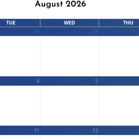
August 2026
TUE
WED
THU
28
29
4
5
11
12