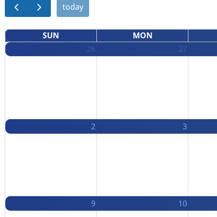
today
SUN
MON
26
27
2
3
9
10