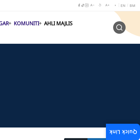
A−
↺
A+
◑
/
EN
BM
GAR
KOMUNITI
AHLI MAJLIS
Quick Link