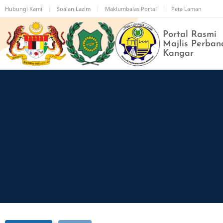
Langkau
Hubungi Kami
Soalan Lazim
Maklumbalas Portal
Peta Laman
ke
kandungan
Portal Rasmi
utama
Majlis Perban
Kangar