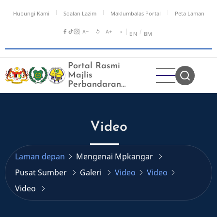
Langkau
Hubungi Kami
Soalan Lazim
Maklumbalas Portal
Peta Laman
ke
kandungan
A−
↺
A+
◑
/
EN
BM
utama
Portal Rasmi
Majlis
Perbandaran
Kangar
Video
Laman depan
Mengenai Mpkangar
Pusat Sumber
Galeri
Video
Video
Video