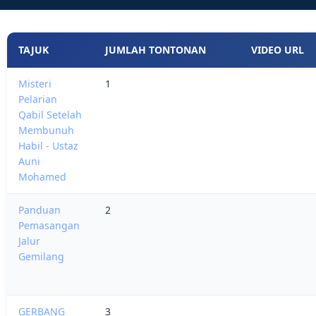
TAJUK
JUMLAH TONTONAN
VIDEO URL
Misteri
1
Pelarian
Qabil Setelah
Membunuh
Habil - Ustaz
Auni
Mohamed
Panduan
2
Pemasangan
Jalur
Gemilang
GERBANG
3