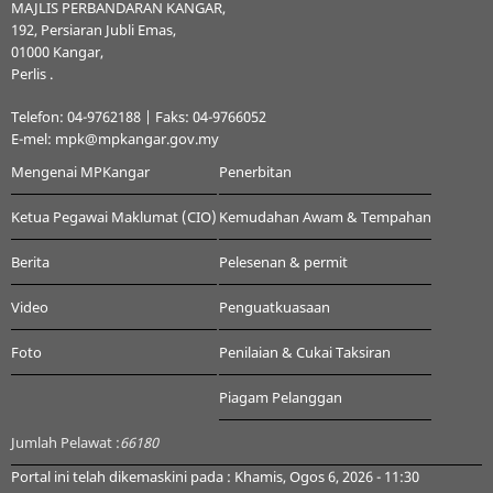
MAJLIS PERBANDARAN KANGAR,
192, Persiaran Jubli Emas,
01000 Kangar,
Perlis .
Telefon: 04-9762188 | Faks: 04-9766052
E-mel: mpk@mpkangar.gov.my
Mengenai MPKangar
Penerbitan
Ketua Pegawai Maklumat (CIO)
Kemudahan Awam & Tempahan
Berita
Pelesenan & permit
Video
Penguatkuasaan
Foto
Penilaian & Cukai Taksiran
Piagam Pelanggan
Jumlah Pelawat :
66180
Portal ini telah dikemaskini pada : Khamis, Ogos 6, 2026 - 11:30