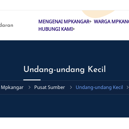
MENGENAI MPKANGAR
WARGA MPKAN
MAIN
daran
HUBUNGI KAMI
NAVIGATION
Undang-undang Kecil
 Mpkangar
Pusat Sumber
Undang-undang Kecil