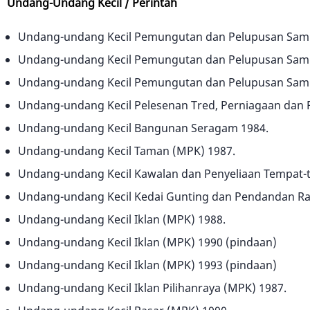
Undang-Undang Kecil / Perintah
Undang-undang Kecil Pemungutan dan Pelupusan Sam
Undang-undang Kecil Pemungutan dan Pelupusan Samp
Undang-undang Kecil Pemungutan dan Pelupusan Samp
Undang-undang Kecil Pelesenan Tred, Perniagaan dan P
Undang-undang Kecil Bangunan Seragam 1984.
Undang-undang Kecil Taman (MPK) 1987.
Undang-undang Kecil Kawalan dan Penyeliaan Tempat-
Undang-undang Kecil Kedai Gunting dan Pendandan R
Undang-undang Kecil Iklan (MPK) 1988.
Undang-undang Kecil Iklan (MPK) 1990 (pindaan)
Undang-undang Kecil Iklan (MPK) 1993 (pindaan)
Undang-undang Kecil Iklan Pilihanraya (MPK) 1987.