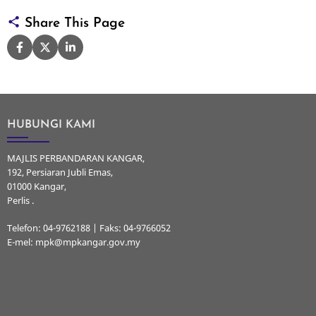
Share This Page
HUBUNGI KAMI
MAJLIS PERBANDARAN KANGAR,
192, Persiaran Jubli Emas,
01000 Kangar,
Perlis .
Telefon: 04-9762188 | Faks: 04-9766052
E-mel: mpk@mpkangar.gov.my