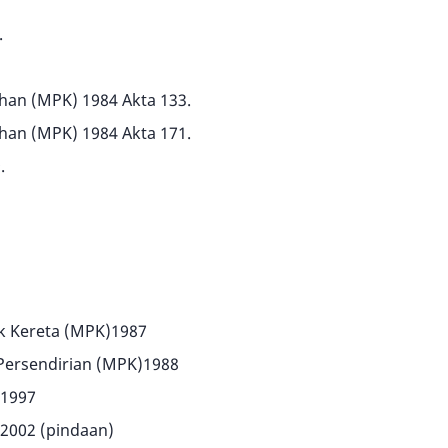
.
an (MPK) 1984 Akta 133.
an (MPK) 1984 Akta 171.
.
ak Kereta (MPK)1987
Persendirian (MPK)1988
 1997
 2002 (pindaan)