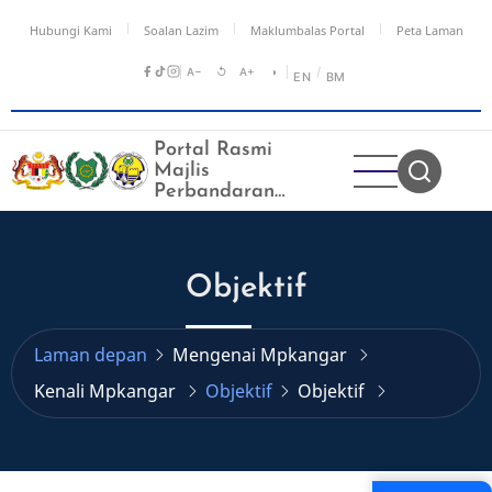
Langkau
Hubungi Kami
Soalan Lazim
Maklumbalas Portal
Peta Laman
ke
kandungan
A−
↺
A+
◑
/
EN
BM
utama
Portal Rasmi
Majlis
Perbandaran
Kangar
Objektif
Laman depan
Mengenai Mpkangar
Kenali Mpkangar
Objektif
Objektif