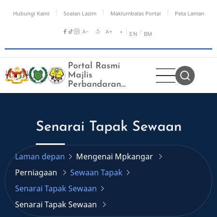
Langkau
Hubungi Kami
Soalan Lazim
Maklumbalas Portal
Peta Laman
ke
kandungan
A−
↺
A+
◑
/
EN
BM
utama
Portal Rasmi
Majlis
Perbandaran
Kangar
Senarai Tapak Sewaan
Laman depan
Mengenai Mpkangar
Perniagaan
Sewaan Tapak
Senarai Tapak Sewaan
Senarai Tapak Sewaan