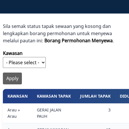
Sila semak status tapak sewaan yang kosong dan
lengkapkan borang permohonan untuk menyewa
melalui pautan ini:
Borang Permohonan Menyewa
.
Kawasan
KAWASAN
KAWASAN TAPAK
JUMLAH TAPAK
DID
Arau »
GERAI JALAN
3
Arau
PAUH