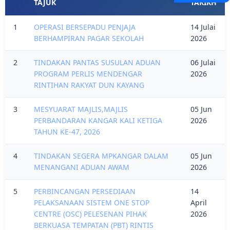
TAJUK
TARIKH
1
OPERASI BERSEPADU PENJAJA
14 Julai
BERHAMPIRAN PAGAR SEKOLAH
2026
2
TINDAKAN PANTAS SUSULAN ADUAN
06 Julai
PROGRAM PERLIS MENDENGAR
2026
RINTIHAN RAKYAT DUN KAYANG
3
MESYUARAT MAJLIS,MAJLIS
05 Jun
PERBANDARAN KANGAR KALI KETIGA
2026
TAHUN KE-47, 2026
4
TINDAKAN SEGERA MPKANGAR DALAM
05 Jun
MENANGANI ADUAN AWAM
2026
5
PERBINCANGAN PERSEDIAAN
14
PELAKSANAAN SISTEM ONE STOP
April
CENTRE (OSC) PELESENAN PIHAK
2026
BERKUASA TEMPATAN (PBT) RINTIS