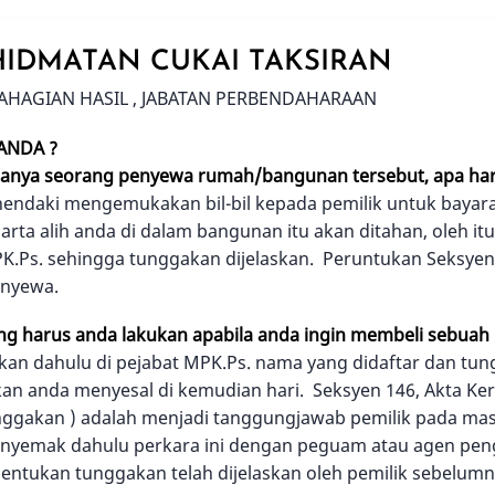
IDMATAN CUKAI TAKSIRAN
AHAGIAN HASIL , JABATAN PERBENDAHARAAN
ANDA ?
 hanya seorang penyewa rumah/bangunan tersebut, apa har
endaki mengemukakan bil-bil kepada pemilik untuk bayaran 
harta alih anda di dalam bangunan itu akan ditahan, oleh
.Ps. sehingga tunggakan dijelaskan. Peruntukan Seksyen 
enyewa.
g harus anda lakukan apabila anda ingin membeli sebuah
an dahulu di pejabat MPK.Ps. nama yang didaftar dan tun
an anda menyesal di kemudian hari. Seksyen 146, Akta K
nggakan ) adalah menjadi tanggungjawab pemilik pada mas
nyemak dahulu perkara ini dengan peguam atau agen pen
ntukan tunggakan telah dijelaskan oleh pemilik sebelumn