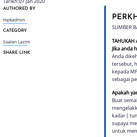
Tarikh:07 Jan 2020
AUTHORED BY
PERKH
mpkadmin
SUMBER B
CATEGORY
TAHUKAH 
Soalan Lazim
Jika anda
SHARE LINK
Anda dikeh
tersebut, 
kepada MPK
sebagai p
Apakah yan
Buat semak
mengelakk
kadar ( tu
supaya me
untuk mene