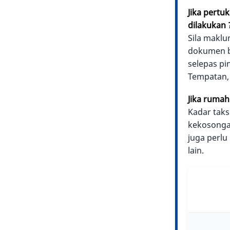
Jika pertu
dilakukan
Sila maklu
dokumen be
selepas pi
Tempatan, 
Jika rumah
Kadar taks
kekosongan
juga perlu
lain.