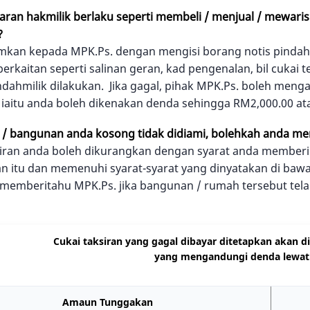
karan hakmilik berlaku seperti membeli / menjual / mewaris
 ?
mkan kepada MPK.Ps. dengan mengisi borang notis pindah mi
rkaitan seperti salinan geran, kad pengenalan, bil cukai 
ndahmilik dilakukan. Jika gagal, pihak MPK.Ps. boleh meng
iaitu anda boleh dikenakan denda sehingga RM2,000.00 atau
 / bangunan anda kosong tidak didiami, bolehkah anda me
iran anda boleh dikurangkan dengan syarat anda memberi 
 itu dan memenuhi syarat-syarat yang dinyatakan di baw
 memberitahu MPK.Ps. jika bangunan / rumah tersebut tel
Cukai taksiran yang gagal dibayar ditetapkan akan di
yang mengandungi denda lewat s
Amaun Tunggakan