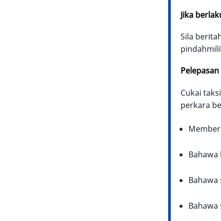
Jika berla
Sila berit
pindahmili
Pelepasan
Cukai tak
perkara be
Memberi 
Bahawa b
Bahawa 
Bahawa 