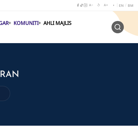
A−
↺
A+
◑
/
EN
BM
GAR
KOMUNITI
AHLI MAJLIS
IRAN