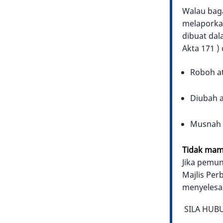
Walau baga
melaporkan
dibuat da
Akta 171 )
Roboh a
Diubah a
Musnah o
Tidak mam
Jika pemun
Majlis Pe
menyelesai
SILA HUB