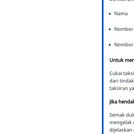
Nama
Nombor 
Nombor a
Untuk meng
Cukai taks
dari tinda
taksiran y
Jika henda
Semak dul
mengelak d
dijelaskan