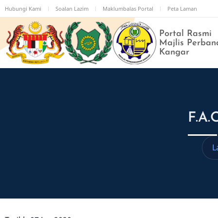
Langkau
Hubungi Kami
Soalan Lazim
Maklumbalas Portal
Peta Laman
ke
kandungan
Portal Rasmi
utama
Majlis Perban
Kangar
F.A
L