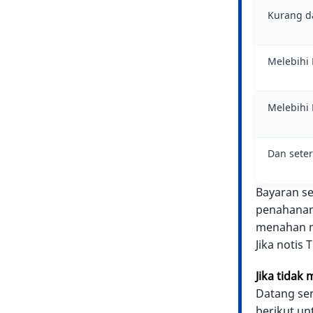
Kurang d
Melebihi
Melebihi
Dan sete
Bayaran se
penahanan
menahan m
Jika notis
Jika tidak 
Datang sen
berikut u