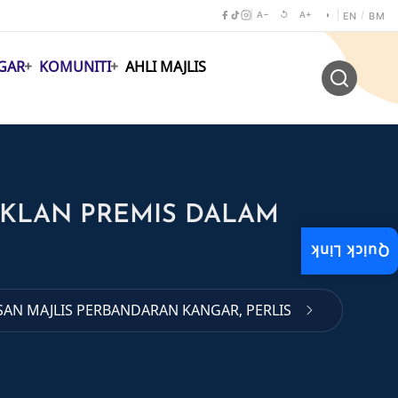
A−
↺
A+
◑
/
EN
BM
GAR
KOMUNITI
AHLI MAJLIS
IKLAN PREMIS DALAM
Quick Link
AN MAJLIS PERBANDARAN KANGAR, PERLIS