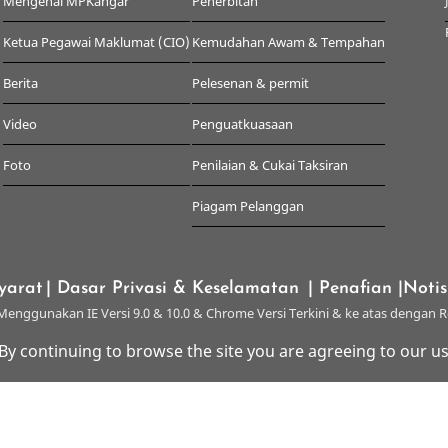
Mengenai MPKangar
Penerbitan
Ketua Pegawai Maklumat (CIO)
Kemudahan Awam & Tempahan
Berita
Pelesenan & permit
Video
Penguatkuasaan
Foto
Penilaian & Cukai Taksiran
Piagam Pelanggan
yarat
| Dasar Privasi & Keselamatan
| Penafian
|Noti
enggunakan IE Versi 9.0 & 10.0 & Chrome Versi Terkini & ke atas dengan R
 By continuing to browse the site you are agreeing to our us
© 2026 Majlis Perbandaran Kangar, All rights reserved.