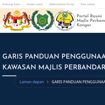
Langkau
Hubungi Kami
Soalan Lazim
Maklumbalas Portal
Peta Laman
ke
kandungan
Portal Rasmi
utama
Majlis Perban
Kangar
GARIS PANDUAN PENGGUNAAN
KAWASAN MAJLIS PERBANDAR
Laman depan
GARIS PANDUAN PENGGUNAAN