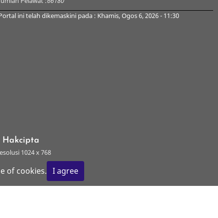
Jumlah Pelawat :
66180
Portal ini telah dikemaskini pada : Khamis, Ogos 6, 2026 - 11:30
s Hakcipta
esolusi 1024 x 768
e of cookies.
I agree