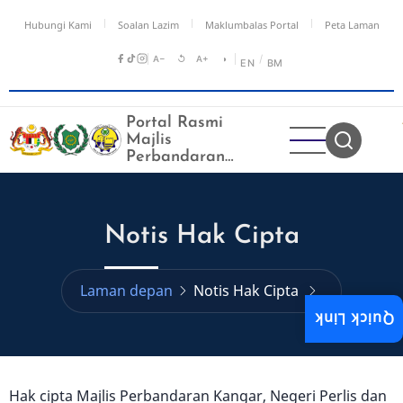
Langkau
Hubungi Kami
Soalan Lazim
Maklumbalas Portal
Peta Laman
ke
kandungan
A−
↺
A+
◑
/
EN
BM
utama
Portal Rasmi
Majlis
Perbandaran
Kangar
Notis Hak Cipta
Laman depan
Notis Hak Cipta
Quick Link
Hak cipta Majlis Perbandaran Kangar, Negeri Perlis dan