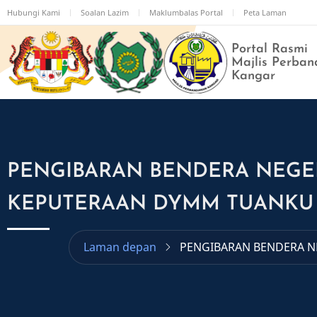
Langkau
Hubungi Kami
Soalan Lazim
Maklumbalas Portal
Peta Laman
ke
kandungan
Portal Rasmi
utama
Majlis Perban
Kangar
PENGIBARAN BENDERA NEGE
KEPUTERAAN DYMM TUANKU 
Laman depan
PENGIBARAN BENDERA N