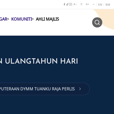
A−
↺
A+
◑
/
EN
BM
GAR
KOMUNITI
AHLI MAJLIS
N ULANGTAHUN HARI
PUTERAAN DYMM TUANKU RAJA PERLIS