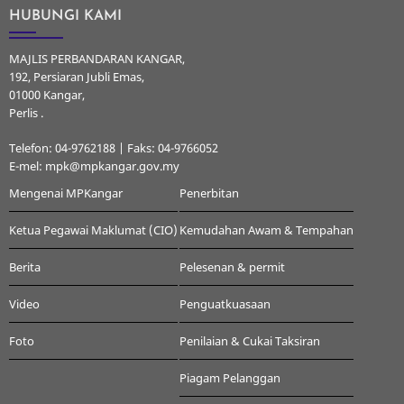
HUBUNGI KAMI
MAJLIS PERBANDARAN KANGAR,
192, Persiaran Jubli Emas,
01000 Kangar,
Perlis .
Telefon: 04-9762188 | Faks: 04-9766052
E-mel: mpk@mpkangar.gov.my
Mengenai MPKangar
Penerbitan
Ketua Pegawai Maklumat (CIO)
Kemudahan Awam & Tempahan
Berita
Pelesenan & permit
Video
Penguatkuasaan
Foto
Penilaian & Cukai Taksiran
Piagam Pelanggan