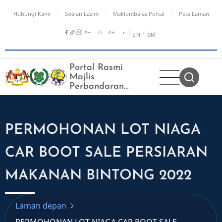
Langkau
Hubungi Kami
Soalan Lazim
Maklumbalas Portal
Peta Laman
ke
kandungan
A−
↺
A+
◑
/
EN
BM
utama
Portal Rasmi
Majlis
Perbandaran
Kangar
PERMOHONAN LOT NIAGA
CAR BOOT SALE PERSIARAN
MAKANAN BINTONG 2022
Laman depan