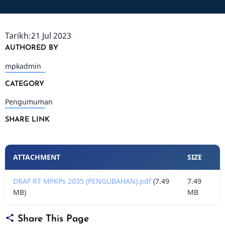
Tarikh:21 Jul 2023
AUTHORED BY
mpkadmin
CATEGORY
Pengumuman
SHARE LINK
Lampiran
ATTACHMENT
SIZE
DRAF RT MPKPs 2035 (PENGUBAHAN).pdf
(7.49
7.49
MB)
MB
Share This Page