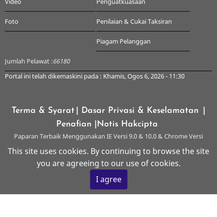
Video
Penguatkuasaan
Foto
Penilaian & Cukai Taksiran
Piagam Pelanggan
Jumlah Pelawat :
66180
Portal ini telah dikemaskini pada : Khamis, Ogos 6, 2026 - 11:30
Terma & Syarat
| Dasar Privasi & Keselamatan
|
Penafian
|Notis Hakcipta
Paparan Terbaik Menggunakan IE Versi 9.0 & 10.0 & Chrome Versi
Terkini & ke atas dengan Resolusi 1024 x 768
This site uses cookies. By continuing to browse the site
you are agreeing to our use of cookies.
© 2026 Majlis Perbandaran Kangar, All rights reserved.
I agree