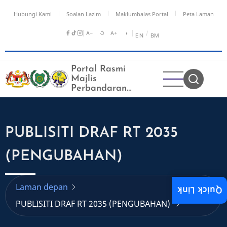
Langkau
Hubungi Kami
Soalan Lazim
Maklumbalas Portal
Peta Laman
ke
kandungan
A−
↺
A+
◑
/
EN
BM
utama
Portal Rasmi
Majlis
Perbandaran
Kangar
PUBLISITI DRAF RT 2035
(PENGUBAHAN)
Laman depan
Quick Link
PUBLISITI DRAF RT 2035 (PENGUBAHAN)