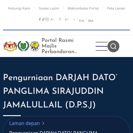
Langkau
Hubungi Kami
Soalan Lazim
Maklumbalas Portal
Peta Laman
ke
kandungan
A−
↺
A+
◑
/
EN
BM
utama
Portal Rasmi
Majlis
Perbandaran
Kangar
Pengurniaan DARJAH DATO’
PANGLIMA SIRAJUDDIN
JAMALULLAIL (D.P.S.J)
Laman depan