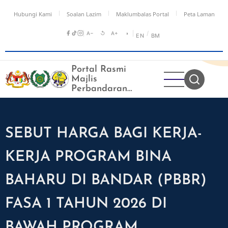
Langkau
Hubungi Kami
Soalan Lazim
Maklumbalas Portal
Peta Laman
ke
kandungan
A−
↺
A+
◑
/
EN
BM
utama
Portal Rasmi
Majlis
Perbandaran
Kangar
SEBUT HARGA BAGI KERJA-
KERJA PROGRAM BINA
BAHARU DI BANDAR (PBBR)
FASA 1 TAHUN 2026 DI
BAWAH PROGRAM