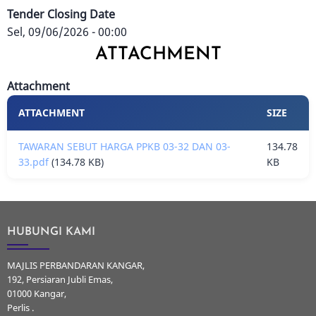
Tender Closing Date
Sel, 09/06/2026 - 00:00
ATTACHMENT
Attachment
ATTACHMENT
SIZE
TAWARAN SEBUT HARGA PPKB 03-32 DAN 03-
134.78
33.pdf
(134.78 KB)
KB
HUBUNGI KAMI
MAJLIS PERBANDARAN KANGAR,
192, Persiaran Jubli Emas,
01000 Kangar,
Perlis .