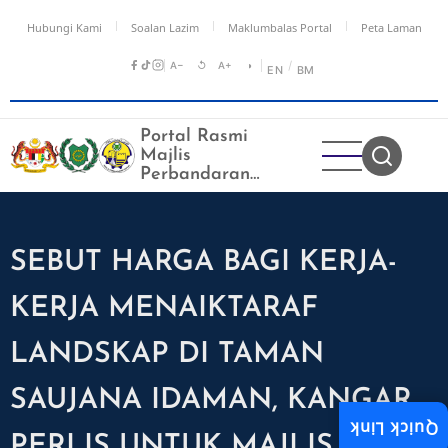
Langkau
Hubungi Kami
Soalan Lazim
Maklumbalas Portal
Peta Laman
ke
kandungan
A−
↺
A+
◑
/
EN
BM
utama
Portal Rasmi
Majlis
Perbandaran
Kangar
SEBUT HARGA BAGI KERJA-
KERJA MENAIKTARAF
LANDSKAP DI TAMAN
SAUJANA IDAMAN, KANGAR
Quick Link
PERLIS UNTUK MAJLIS