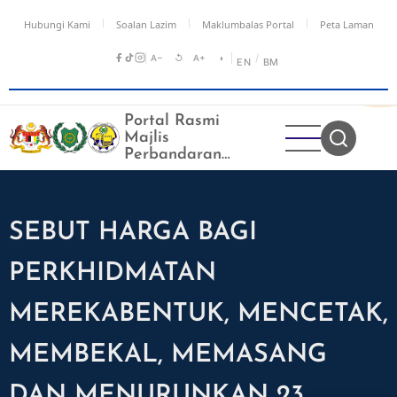
Langkau
Hubungi Kami
Soalan Lazim
Maklumbalas Portal
Peta Laman
ke
kandungan
A−
↺
A+
◑
/
EN
BM
utama
Portal Rasmi
Majlis
Perbandaran
Kangar
SEBUT HARGA BAGI
PERKHIDMATAN
MEREKABENTUK, MENCETAK,
MEMBEKAL, MEMASANG
DAN MENURUNKAN 23