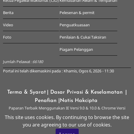
Ketua Pegawai Maklumat (CIO)
Kemudahan Awam & Tempahan
Berita
Pelesenan & permit
Video
Penguatkuasaan
Foto
Penilaian & Cukai Taksiran
Piagam Pelanggan
Jumlah Pelawat :
66180
Portal ini telah dikemaskini pada : Khamis, Ogos 6, 2026 - 11:30
Terma & Syarat
| Dasar Privasi & Keselamatan
|
Penafian
|Notis Hakcipta
Paparan Terbaik Menggunakan IE Versi 9.0 & 10.0 & Chrome Versi
Terkini & ke atas dengan Resolusi 1024 x 768
This site uses cookies. By continuing to browse the site
you are agreeing to our use of cookies.
© 2026 Majlis Perbandaran Kangar, All rights reserved.