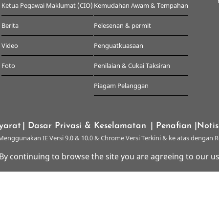
Ketua Pegawai Maklumat (CIO)
Kemudahan Awam & Tempahan
Berita
Pelesenan & permit
Video
Penguatkuasaan
Foto
Penilaian & Cukai Taksiran
Piagam Pelanggan
yarat
| Dasar Privasi & Keselamatan
| Penafian
|Noti
enggunakan IE Versi 9.0 & 10.0 & Chrome Versi Terkini & ke atas dengan R
 By continuing to browse the site you are agreeing to our us
© 2026 Majlis Perbandaran Kangar, All rights reserved.