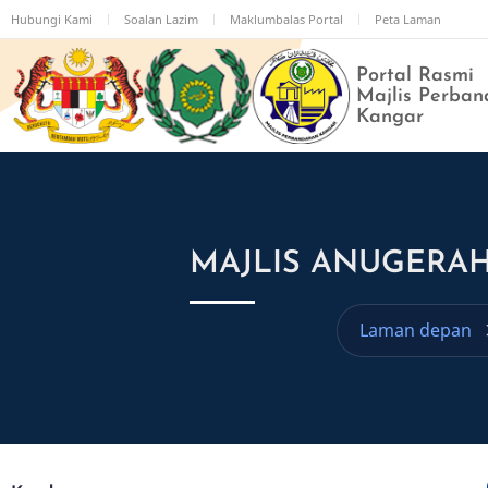
Langkau
Hubungi Kami
Soalan Lazim
Maklumbalas Portal
Peta Laman
ke
kandungan
Portal Rasmi
utama
Majlis Perban
Kangar
MAJLIS ANUGERAH
Laman depan