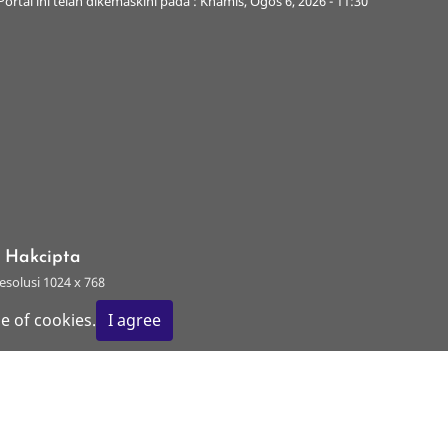
Portal ini telah dikemaskini pada : Khamis, Ogos 6, 2026 - 11:30
s Hakcipta
esolusi 1024 x 768
e of cookies.
I agree