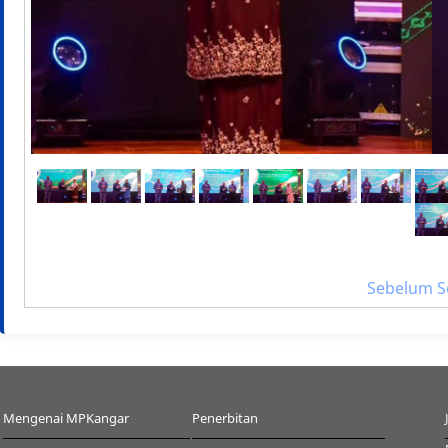
Sebelum
S
Mengenai MPKangar
Penerbitan