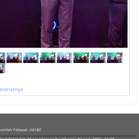
eterusnya
Jumlah Pelawat :
66180