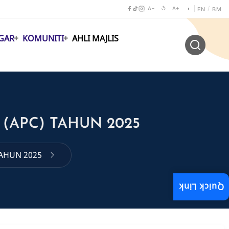
A−
↺
A+
◑
/
EN
BM
GAR
KOMUNITI
AHLI MAJLIS
(APC) TAHUN 2025
TAHUN 2025
Quick Link