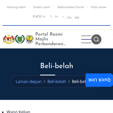
Langkau
Hubungi Kami
Soalan Lazim
Maklumbalas Portal
Peta Laman
ke
kandungan
A−
↺
A+
◑
/
EN
BM
utama
Portal Rasmi
Majlis
Perbandaran
Kangar
Beli-belah
Quick Link
Laman depan
Beli-belah
Beli-belah
Wang Kelian