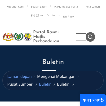
Langkau
Hubungi Kami
Soalan Lazim
Maklumbalas Portal
Peta Laman
ke
kandungan
A−
↺
A+
◑
/
EN
BM
utama
Portal Rasmi
Majlis
Perbandaran
Kangar
Buletin
Laman depan
Mengenai Mpkangar
Pusat Sumber
Buletin
Buletin
Quick Link