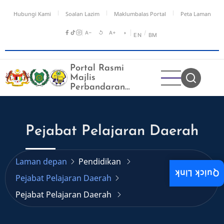
Langkau
Hubungi Kami
Soalan Lazim
Maklumbalas Portal
Peta Laman
ke
kandungan
A−
↺
A+
◑
/
EN
BM
utama
Portal Rasmi
Majlis
Perbandaran
Kangar
Pejabat Pelajaran Daerah
Laman depan
Pendidikan
Quick Link
Pejabat Pelajaran Daerah
Pejabat Pelajaran Daerah