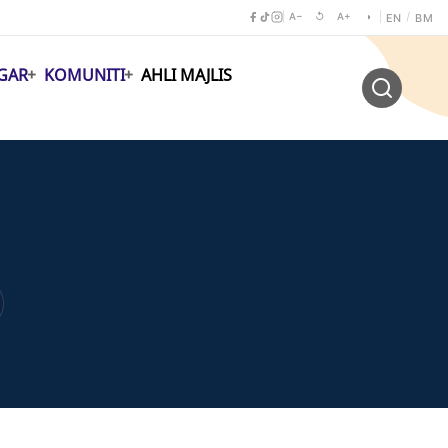
A−
↺
A+
◑
/
EN
BM
GAR
KOMUNITI
AHLI MAJLIS