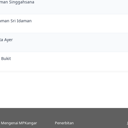
Taman Singgahsana
Taman Sri Idaman
ta Ayer
 Bukit
Mengenai MPKangar
Penerbitan