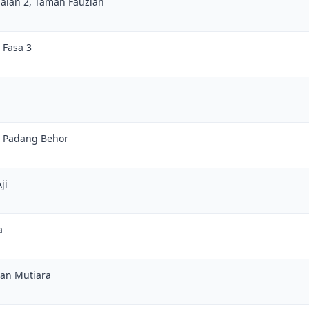
Jalan 2, Taman Fauziah
 Fasa 3
n Padang Behor
ji
a
man Mutiara