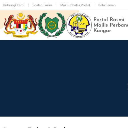
Langkau
Hubungi Kami
Soalan Lazim
Maklumbalas Portal
Peta Laman
ke
kandungan
Portal Rasmi
utama
Majlis Perban
Kangar