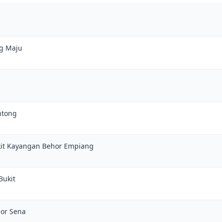
ng Maju
ntong
Bukit Kayangan Behor Empiang
Bukit
lor Sena