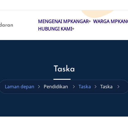
MENGENAI MPKANGAR
WARGA MPKAN
MAIN
daran
HUBUNGI KAMI
NAVIGATION
Taska
Laman depan
Pendidikan
Taska
Taska