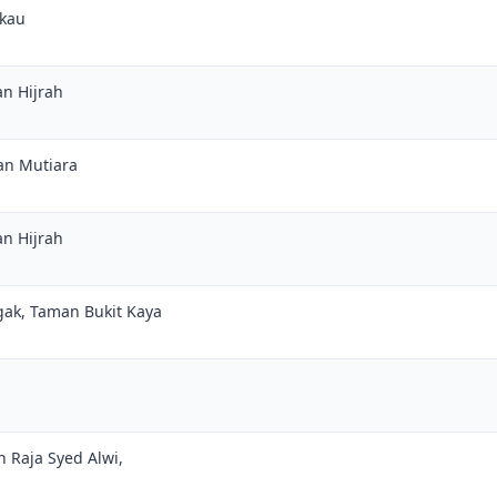
akau
an Hijrah
an Mutiara
an Hijrah
gak, Taman Bukit Kaya
n Raja Syed Alwi,