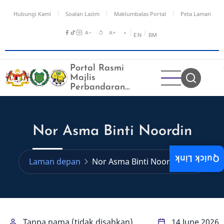
Langkau
Hubungi Kami
Soalan Lazim
Maklumbalas Portal
Peta Laman
ke
kandungan
A−
↺
A+
◑
/
EN
BM
utama
Portal Rasmi
Majlis
Perbandaran
Kangar
Nor Asma Binti Noordin
Quick Link
Laman depan
Nor Asma Binti Noordin
Tanpa nama (tidak disahkan)
14 June 2026