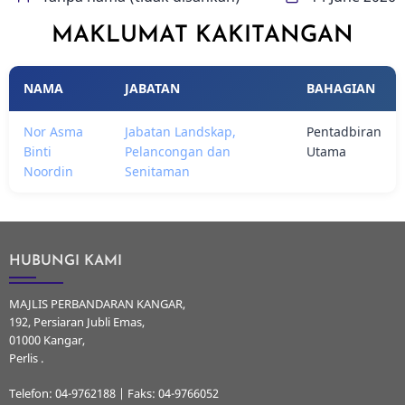
MAKLUMAT KAKITANGAN
NAMA
JABATAN
BAHAGIAN
Nor Asma
Jabatan Landskap,
Pentadbiran
Binti
Pelancongan dan
Utama
Noordin
Senitaman
HUBUNGI KAMI
MAJLIS PERBANDARAN KANGAR,
192, Persiaran Jubli Emas,
01000 Kangar,
Perlis .
Telefon: 04-9762188 | Faks: 04-9766052