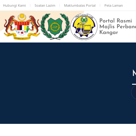
Langkau
Hubungi Kami
Soalan Lazim
Maklumbalas Portal
Peta Laman
ke
kandungan
Portal Rasmi
utama
Majlis Perban
Kangar