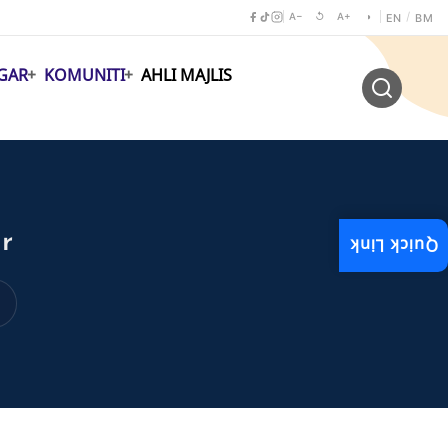
A−
↺
A+
◑
/
EN
BM
GAR
KOMUNITI
AHLI MAJLIS
r
Quick Link