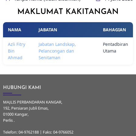
MAKLUMAT KAKITANGAN
NAMA
JABATAN
BAHAGIAN
Azli Fitry
Jabatan Landskap,
Pentadbiran
Bin
Pelancongan dan
Utama
Ahmad
Senitaman
HUBUNGI KAMI
MAJLIS PERBANDARAN KANGAR,
192, Persiaran Jubli Emas,
01000 Kangar,
Perlis .
Telefon: 04-9762188 | Faks: 04-9766052