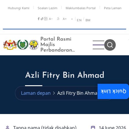
Langkau
Hubungi Kami
Soalan Lazim
Maklumbalas Portal
Peta Laman
ke
kandungan
A−
↺
A+
◑
/
EN
BM
utama
Portal Rasmi
Majlis
Perbandaran
Kangar
Azli Fitry Bin Ahmad
Quick Link
Laman depan
Azli Fitry Bin Ahmad
Tanpa nama (tidak disahkan)
14 June 2026