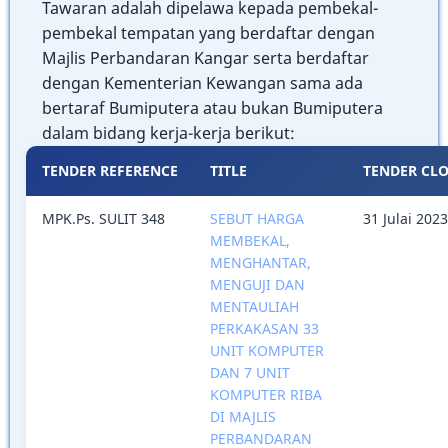
Tawaran adalah dipelawa kepada pembekal-
pembekal tempatan yang berdaftar dengan
Majlis Perbandaran Kangar serta berdaftar
dengan Kementerian Kewangan sama ada
bertaraf Bumiputera atau bukan Bumiputera
dalam bidang kerja-kerja berikut:
TENDER REFERENCE
TITLE
TENDER CLO
MPK.Ps. SULIT 348
SEBUT HARGA
31 Julai 2023
MEMBEKAL,
MENGHANTAR,
MENGUJI DAN
MENTAULIAH
PERKAKASAN 33
UNIT KOMPUTER
DAN 7 UNIT
KOMPUTER RIBA
DI MAJLIS
PERBANDARAN