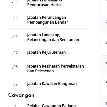
Jabatan Penilaian &
J04
Pengurusan Harta
Jabatan Perancangan
J05
Pembangunan Bandar
Jabatan Landskap,
J06
Pelancongan dan Senitaman
Jabatan Kejuruteraan
J07
Jabatan Kesihatan Persekitaran
J08
dan Pelesenan
Jabatan Kawalan Bangunan
J09
Cawangan
Pejabat Cawangan Padang
C1