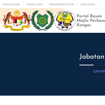
Langkau
Hubungi Kami
Soalan Lazim
Maklumbalas Portal
Peta Laman
ke
kandungan
Portal Rasmi
utama
Majlis Perban
Kangar
Jabatan
Laman