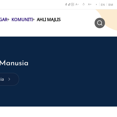
A−
↺
A+
◑
/
EN
BM
GAR
KOMUNITI
AHLI MAJLIS
 Manusia
sia