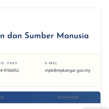
an dan Sumber Manusia
NO. FAKS
E-MEL
04-9766052
mpk@mpkangar.gov.my
AN
BAHAGIAN