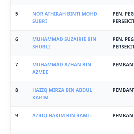
5
NOR ATHIRAH BINTI MOHD
PEN. PEG
SUBRI
PERSEKI
6
MUHAMMAD SUZAIRIE BIN
PEN. PEG
SHUBLI
PERSEKI
7
MUHAMMAD AZHAN BIN
PEMBANT
AZMEE
8
HAZIQ MIRZA BIN ABDUL
PEMBANT
KARIM
9
AZRIQ HAKIM BIN RAMLI
PEMBANT