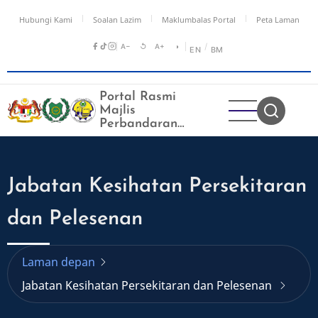
Langkau
Hubungi Kami
Soalan Lazim
Maklumbalas Portal
Peta Laman
ke
kandungan
A−
↺
A+
◑
/
EN
BM
utama
Portal Rasmi
Majlis
Perbandaran
Kangar
Jabatan Kesihatan Persekitaran
dan Pelesenan
Laman depan
Jabatan Kesihatan Persekitaran dan Pelesenan