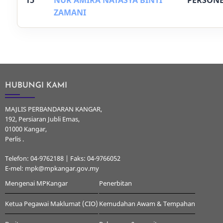
15
NUR AMIRA NATASYA BINTI
PERSONE
ZAMANI
HUBUNGI KAMI
MAJLIS PERBANDARAN KANGAR,
192, Persiaran Jubli Emas,
01000 Kangar,
Perlis .
Telefon: 04-9762188 | Faks: 04-9766052
E-mel: mpk@mpkangar.gov.my
Mengenai MPKangar
Penerbitan
Ketua Pegawai Maklumat (CIO)
Kemudahan Awam & Tempahan