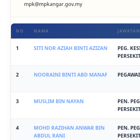
mpk@mpkangar.gov.my
NO
NAMA
JAWATA
1
SITI NOR AZIAH BINTI AZIZAN
PEG. KE
PERSEKI
2
NOORAINI BINTI ABD MANAF
PEGAWAI
3
MUSLIM BIN NAYAN
PEN. PEG
PERSEKI
4
MOHD RAZIHAN ANWAR BIN
PEN. PEG
ABDUL RANI
PERSEKI