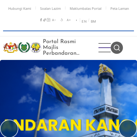
Langkau
Hubungi Kami
Soalan Lazim
Maklumbalas Portal
Peta Laman
ke
kandungan
A−
↺
A+
◑
/
EN
BM
utama
Portal Rasmi
Majlis
Perbandaran
Kangar