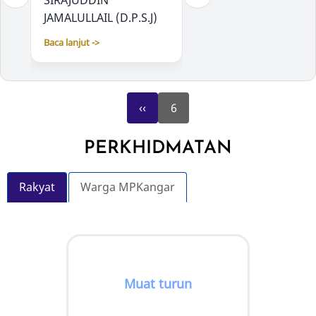
SIRAJUDDIN
PBTCARE
JAMALULLAIL (D.P.S.J)
Baca lanjut ->
Baca lanjut ->
Previous
Pagination
‹‹
6
page
PERKHIDMATAN
Rakyat
Warga MPKangar
Muat turun