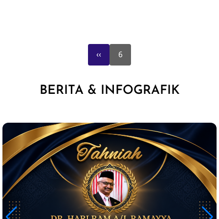
Previous
Pagination
‹‹
6
page
BERITA & INFOGRAFIK