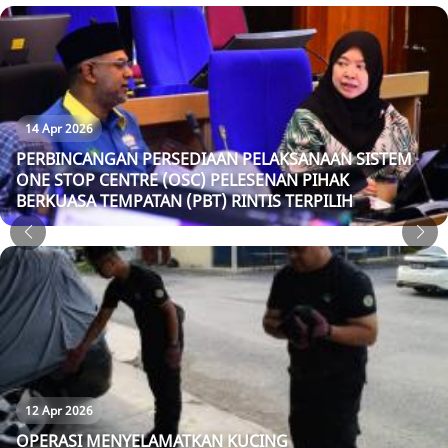
14 Apr 2026
PERBINCANGAN PERSEDIAAN PELAKSANAAN SISTEM
ONE STOP CENTRE (OSC) PELESENAN PIHAK
BERKUASA TEMPATAN (PBT) RINTIS TERPILIH
12 Apr 2026
OPERASI MENYELAMATKAN KUCING