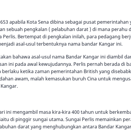
3 apabila Kota Sena dibina sebagai pusat pemerintahan ya
an sebuah pengkalan ( pelabuhan darat ) di mana perahu 
la Perlis. Bertempat di pengkalan inilah, para pedagang be
enjadi asal-usul terbentuknya nama bandar Kangar ini.
kan bahawa asal-usul nama Bandar Kangar ini diambil dari
san ini pada awal kewujudannya. Perlis pernah berada di 
 berlaku ketika zaman pemerintahan British yang disebabka
ahan awam, malah kemasukan buruh Cina untuk mengusah
 Kangar.
ari ini mengambil masa kira-kira 400 tahun untuk berkem
, iaitu di pinggir sungai utama. Sungai Perlis memainkan 
 pelabuhan darat yang menghubungkan antara Bandar Kanga