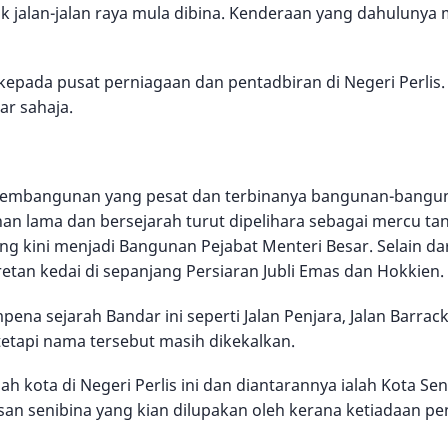
 jalan-jalan raya mula dibina. Kenderaan yang dahulunya
epada pusat perniagaan dan pentadbiran di Negeri Perlis.
r sahaja.
 pembangunan yang pesat dan terbinanya bangunan-bangu
n lama dan bersejarah turut dipelihara sebagai mercu t
 kini menjadi Bangunan Pejabat Menteri Besar. Selain dari
etan kedai di sepanjang Persiaran Jubli Emas dan Hokkien.
ena sejarah Bandar ini seperti Jalan Penjara, Jalan Barrac
tetapi nama tersebut masih dikekalkan.
uah kota di Negeri Perlis ini dan diantarannya ialah Kota S
n senibina yang kian dilupakan oleh kerana ketiadaan pe