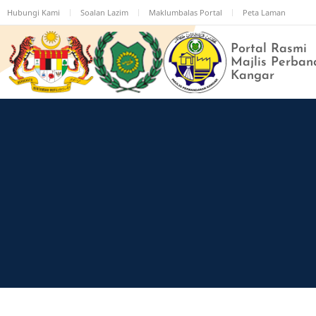
Langkau
Hubungi Kami
Soalan Lazim
Maklumbalas Portal
Peta Laman
ke
kandungan
Portal Rasmi
utama
Majlis Perban
Kangar