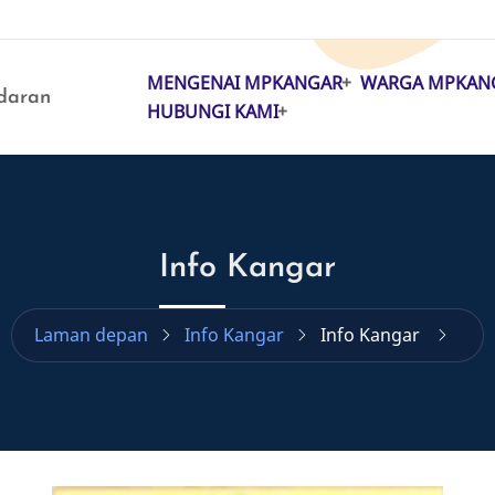
MENGENAI MPKANGAR
WARGA MPKAN
MAIN
daran
HUBUNGI KAMI
NAVIGATION
Info Kangar
Laman depan
Info Kangar
Info Kangar