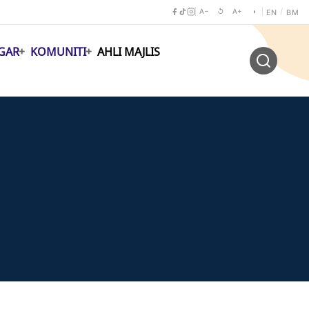
A−
↺
A+
◑
/
EN
BM
GAR
KOMUNITI
AHLI MAJLIS