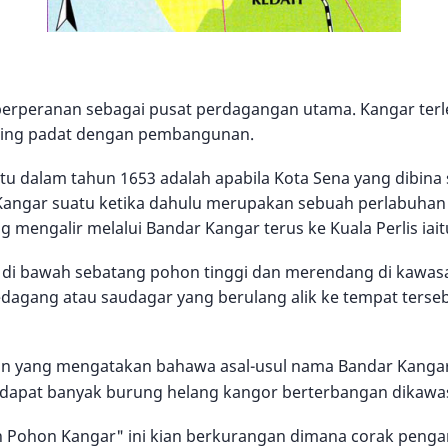
erperanan sebagai pusat perdagangan utama. Kangar terle
aling padat dengan pembangunan.
u dalam tahun 1653 adalah apabila Kota Sena yang dibina
. Kangar suatu ketika dahulu merupakan sebuah perlabuha
 mengalir melalui Bandar Kangar terus ke Kuala Perlis iaitu
li di bawah sebatang pohon tinggi dan merendang di kawas
edagang atau saudagar yang berulang alik ke tempat ters
lain yang mengatakan bahawa asal-usul nama Bandar Kangar i
dapat banyak burung helang kangor berterbangan dikawas
 Pohon Kangar" ini kian berkurangan dimana corak pengang